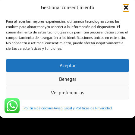
Gestionar consentimiento
que tu refugio se ajuste perfectamente a tus
necesidades individuales.
Para ofrecer las mejores experiencias, utilizamos tecnologías como las
cookies para almacenar y/o acceder a la información del dispositivo. El
consentimiento de estas tecnologías nos permitirá procesar datos como el
comportamiento de navegación o las identificaciones únicas en este sitio.
No consentir o retirar el consentimiento, puede afectar negativamente a
ciertas características y funciones.
El uso de búnkeres prefabricados de
Aceptar
hormigón se ha vuelto cada vez más popular
Denegar
en los últimos años debido a su capacidad
para proporcionar una solución segura y
Ver preferencias
duradera en diversas situaciones. Ya sea
Política de cookies
Aviso Legal y Políticas de Privacidad
para protegerse de desastres naturales,
almacenar objetos de valor o garantizar la
seguridad en entornos peligrosos, los