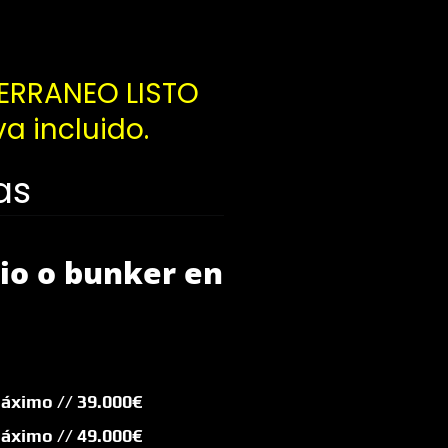
TERRANEO LISTO
a incluido.
as
gio o bunker en
áximo // 39.000€
 máximo
// 49.000€