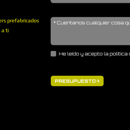
ers prefabricados
a ti