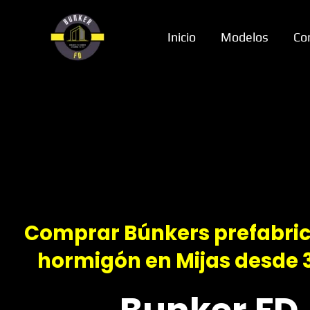
Ir
al
Inicio
Modelos
Co
contenido
Comprar Búnkers prefabri
hormigón en Mijas desde