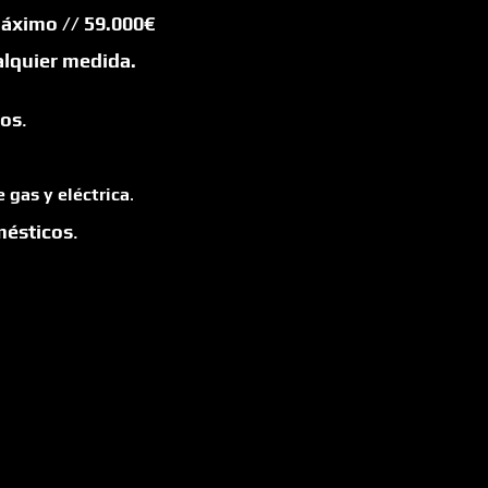
 máximo
// 59.000€
lquier medida.
cos
.
 gas y eléctrica
.
mésticos
.