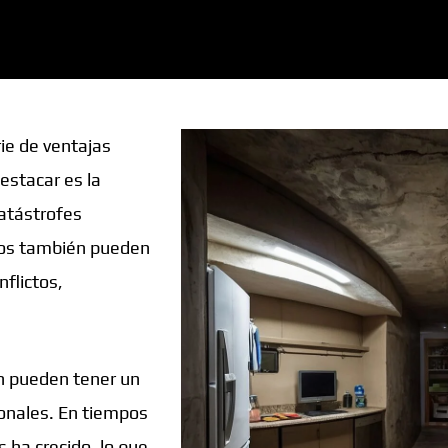
ie de ventajas
estacar es la
catástrofes
ios también pueden
flictos,
n pueden tener un
ionales. En tiempos
 ha crecido, lo que