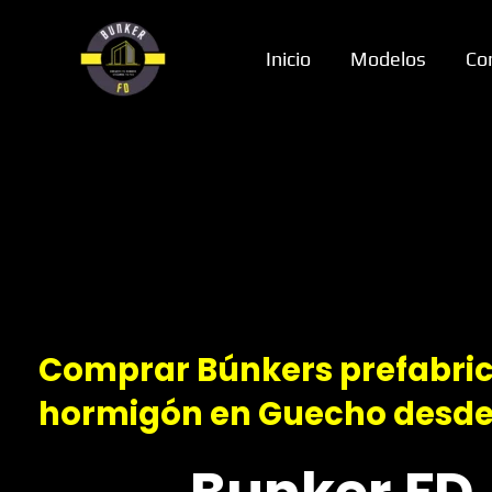
Ir
al
Inicio
Modelos
Co
contenido
Comprar Búnkers prefabri
hormigón en Guecho desd