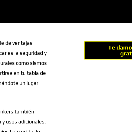
ie de ventajas
Te damo
gra
car es la seguridad y
aturales como sismos
tirse en tu tabla de
onándote un lugar
bunkers también
 y usos adicionales.
os ha crecido, lo