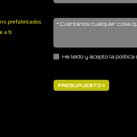
ers prefabricados
 a ti