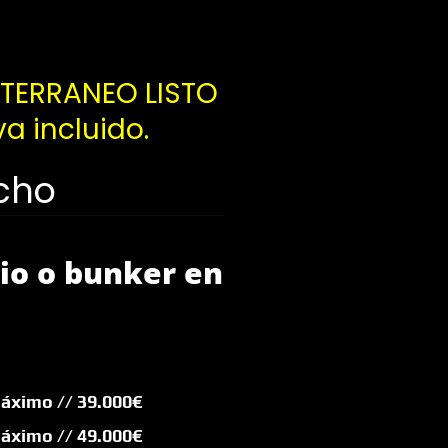
BTERRANEO LISTO
a incluido.
echo
gio o bunker en
áximo // 39.000€
 máximo
// 49.000€