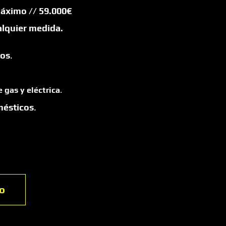
 máximo
// 59.000€
lquier medida.
cos
.
 gas y eléctrica
.
mésticos
.
io