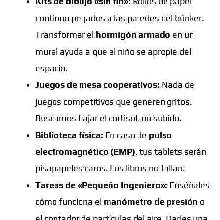
Kits de dibujo «sin fin»:
Rollos de papel
continuo pegados a las paredes del búnker.
Transformar el
hormigón armado
en un
mural ayuda a que el niño se apropie del
espacio.
Juegos de mesa cooperativos:
Nada de
juegos competitivos que generen gritos.
Buscamos bajar el cortisol, no subirlo.
Biblioteca física:
En caso de
pulso
electromagnético (EMP)
, tus tablets serán
pisapapeles caros. Los libros no fallan.
Tareas de «Pequeño Ingeniero»:
Enséñales
cómo funciona el
manómetro de presión
o
el contador de partículas del aire. Darles una