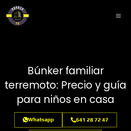
Ir
al
contenido
Búnker familiar
terremoto: Precio y guía
para niños en casa
Whatsapp
641 28 72 47