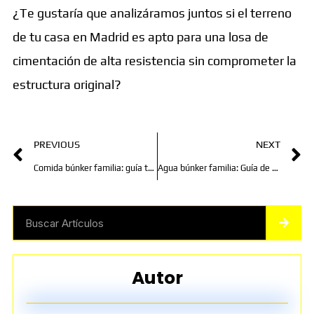
¿Te gustaría que analizáramos juntos si el terreno
de tu casa en Madrid es apto para una losa de
cimentación de alta resistencia sin comprometer la
estructura original?
Prev
N
PREVIOUS
NEXT
Comida búnker familia: guía técnica de reserva y nutrición
Agua búnker familia: Guía de reserva y purificación real
Sear
Search
Autor