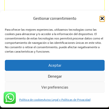
Gestionar consentimiento
Para ofrecer las mejores experiencias, utilizamos tecnologías como las
cookies para almacenar y/o acceder a la información del dispositivo. El
consentimiento de estas tecnologías nos permitirá procesar datos como el
comportamiento de navegación o las identificaciones únicas en este sitio.
¿Buscas un diseño a
No consentir o retirar el consentimiento, puede afectar negativamente a
ciertas características y funciones.
medida o prefabricado?
Aceptar
Whatsapp
Denegar
641 28 72 47
Ver preferencias
Modelos de Bunkers
Política de cookies
Aviso Legal y Políticas de Privacidad